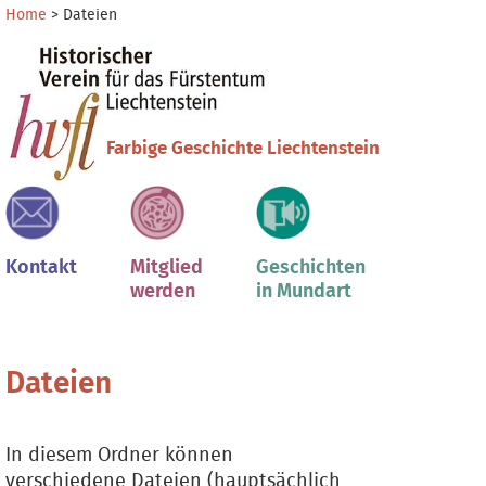
Direkt
Benutzerspezifische
Home
>
Dateien
zum
Werkzeuge
Sektionen
Inhalt
|
Direkt
zur
Farbige Geschichte Liechtenstein
Navigation
Kontakt
Mitglied
Geschichten
werden
in Mundart
Dateien
In diesem Ordner können
verschiedene Dateien (hauptsächlich