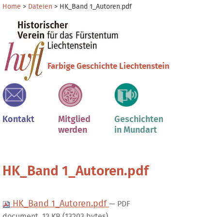
Direkt
Benutzerspezifische
Home
>
Dateien
>
HK_Band 1_Autoren.pdf
zum
Werkzeuge
Sektionen
Inhalt
|
Direkt
zur
Farbige Geschichte Liechtenstein
Navigation
Kontakt
Mitglied
Geschichten
werden
in Mundart
HK_Band 1_Autoren.pdf
HK_Band 1_Autoren.pdf
— PDF
document, 12 KB (13203 bytes)