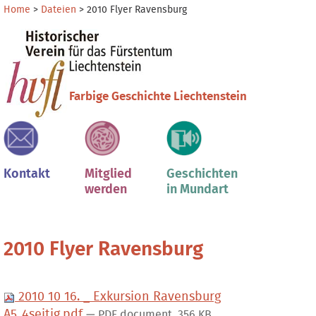
Direkt
Benutzerspezifische
Home
>
Dateien
>
2010 Flyer Ravensburg
zum
Werkzeuge
Sektionen
Inhalt
|
Direkt
zur
Farbige Geschichte Liechtenstein
Navigation
Kontakt
Mitglied
Geschichten
werden
in Mundart
2010 Flyer Ravensburg
2010 10 16. _ Exkursion Ravensburg
A5_4seitig.pdf
— PDF document, 356 KB