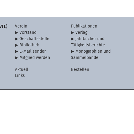
Verein
Publikationen
VFL)
Vorstand
Verlag
Geschäftsstelle
Jahrbücher und
Bibliothek
Tätigkeitsberichte
E-Mail senden
Monographien und
Mitglied werden
Sammelbände
Aktuell
Bestellen
Links