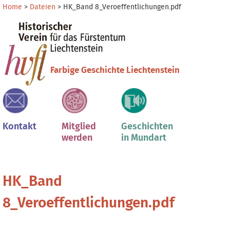
Direkt
Benutzerspezifische
Home
>
Dateien
>
HK_Band 8_Veroeffentlichungen.pdf
zum
Werkzeuge
Sektionen
Inhalt
|
Direkt
zur
Farbige Geschichte Liechtenstein
Navigation
Kontakt
Mitglied
Geschichten
werden
in Mundart
HK_Band
8_Veroeffentlichungen.pdf