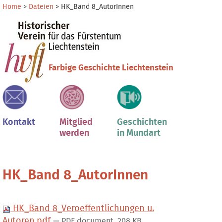
Direkt
Benutzerspezifische
Home
>
Dateien
>
HK_Band 8_AutorInnen
zum
Werkzeuge
Sektionen
Inhalt
|
Direkt
zur
Farbige Geschichte Liechtenstein
Navigation
Kontakt
Mitglied
Geschichten
werden
in Mundart
HK_Band 8_AutorInnen
HK_Band 8_Veroeffentlichungen u.
Autoren.pdf
— PDF document, 208 KB