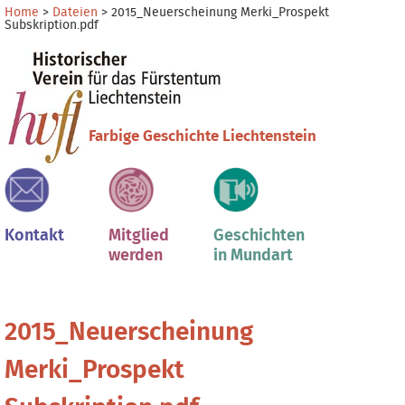
Direkt
Benutzerspezifische
Home
>
Dateien
>
2015_Neuerscheinung Merki_Prospekt
Subskription.pdf
zum
Werkzeuge
Sektionen
Inhalt
|
Direkt
zur
Navigation
Farbige Geschichte Liechtenstein
Kontakt
Mitglied
Geschichten
werden
in Mundart
2015_Neuerscheinung
Merki_Prospekt