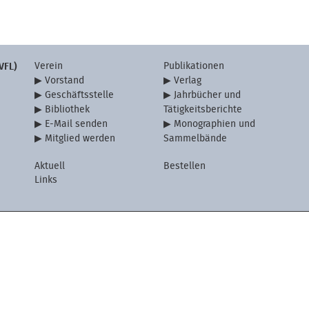
Verein
Publikationen
VFL)
Vorstand
Verlag
Geschäftsstelle
Jahrbücher und
Bibliothek
Tätigkeitsberichte
E-Mail senden
Monographien und
Mitglied werden
Sammelbände
Aktuell
Bestellen
Links