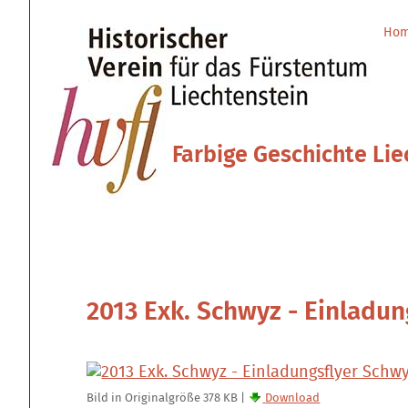
Direkt
Benutzerspezifische
zum
Werkzeuge
Ho
Sektionen
Inhalt
|
Direkt
zur
Navigation
Farbige Geschichte Lie
2013 Exk. Schwyz - Einladun
Bild in Originalgröße
378 KB
|
Download