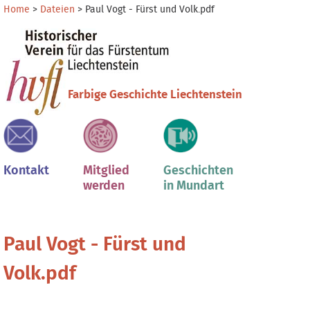
Direkt
Benutzerspezifische
Home
>
Dateien
>
Paul Vogt - Fürst und Volk.pdf
zum
Werkzeuge
Sektionen
Inhalt
|
Direkt
zur
Farbige Geschichte Liechtenstein
Navigation
Kontakt
Mitglied
Geschichten
werden
in Mundart
Paul Vogt - Fürst und
Volk.pdf