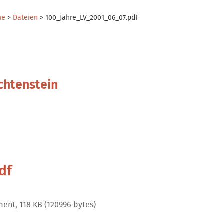
me
>
Dateien
>
100_Jahre_LV_2001_06_07.pdf
chtenstein
df
ent, 118 KB (120996 bytes)