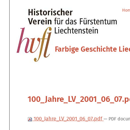
Direkt
Benutzerspezifische
zum
Werkzeuge
Ho
Sektionen
Inhalt
|
Direkt
zur
Navigation
Farbige Geschichte Lie
100_Jahre_LV_2001_06_07.p
100_Jahre_LV_2001_06_07.pdf
— PDF docum