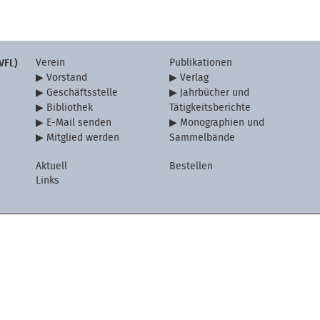
Verein
Publikationen
VFL)
Vorstand
Verlag
Geschäftsstelle
Jahrbücher und
Bibliothek
Tätigkeitsberichte
E-Mail senden
Monographien und
Mitglied werden
Sammelbände
Aktuell
Bestellen
Links