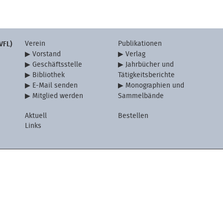
Verein
Publikationen
VFL)
Vorstand
Verlag
Geschäftsstelle
Jahrbücher und
Bibliothek
Tätigkeitsberichte
E-Mail senden
Monographien und
Mitglied werden
Sammelbände
Aktuell
Bestellen
Links