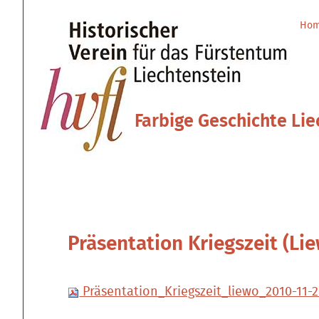
Direkt
Benutzerspezifische
zum
Werkzeuge
Ho
Sektionen
Inhalt
|
Direkt
zur
Navigation
Farbige Geschichte Lie
Präsentation Kriegszeit (Li
Präsentation_Kriegszeit_liewo_2010-11-