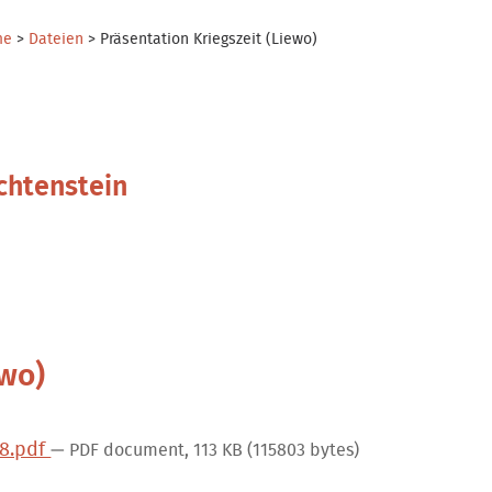
me
>
Dateien
>
Präsentation Kriegszeit (Liewo)
chtenstein
ewo)
28.pdf
— PDF document, 113 KB (115803 bytes)