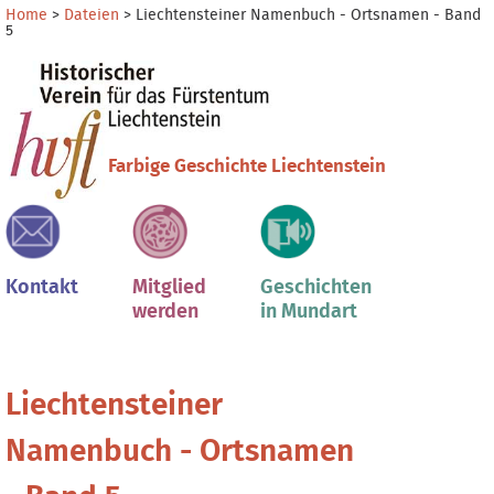
Direkt
Benutzerspezifische
Home
>
Dateien
>
Liechtensteiner Namenbuch - Ortsnamen - Band
5
zum
Werkzeuge
Sektionen
Inhalt
|
Direkt
zur
Navigation
Farbige Geschichte Liechtenstein
Kontakt
Mitglied
Geschichten
werden
in Mundart
Liechtensteiner
Namenbuch - Ortsnamen