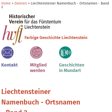
Direkt
Benutzerspezifische
Home
>
Dateien
>
Liechtensteiner Namenbuch - Ortsnamen - Band
2
zum
Werkzeuge
Sektionen
Inhalt
|
Direkt
zur
Navigation
Farbige Geschichte Liechtenstein
Kontakt
Mitglied
Geschichten
werden
in Mundart
Liechtensteiner
Namenbuch - Ortsnamen