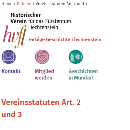
Direkt
Benutzerspezifische
Home
>
Dateien
>
Vereinsstatuten Art. 2 und 3
zum
Werkzeuge
Sektionen
Inhalt
|
Direkt
zur
Farbige Geschichte Liechtenstein
Navigation
Kontakt
Mitglied
Geschichten
werden
in Mundart
Vereinsstatuten Art. 2
und 3