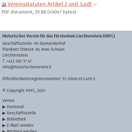
Vereinsstatuten Artikel 2 und 3.pdf
—
PDF document, 39 KB (40047 bytes)
Historischer Verein für das Fürstentum Liechtenstein (HVFL)
Geschäftsstelle: Im Gamanderhof
Plankner Strasse 39, 9494 Schaan
Liechtenstein
T. +423 392 17 47
info@historischerverein.li
Öffentlichkeitsregisternummer: FL-0000.073.429-3
© Copyright HVFL, 2021
Verein
Vorstand
Geschäftsstelle
Bibliothek
E-Mail senden
Mitglied werden