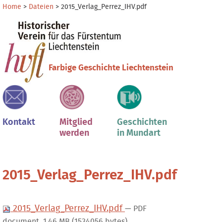
Direkt
Benutzerspezifische
Home
>
Dateien
>
2015_Verlag_Perrez_IHV.pdf
zum
Werkzeuge
Sektionen
Inhalt
|
Direkt
zur
Farbige Geschichte Liechtenstein
Navigation
Kontakt
Mitglied
Geschichten
werden
in Mundart
2015_Verlag_Perrez_IHV.pdf
2015_Verlag_Perrez_IHV.pdf
— PDF
document, 1.46 MB (1534056 bytes)