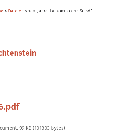
me
>
Dateien
>
100_Jahre_LV_2001_02_17_S6.pdf
chtenstein
6.pdf
cument, 99 KB (101803 bytes)