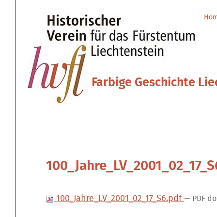
Direkt
Benutzerspezifische
zum
Werkzeuge
Ho
Sektionen
Inhalt
|
Direkt
zur
Navigation
Farbige Geschichte Lie
100_Jahre_LV_2001_02_17_S
100_Jahre_LV_2001_02_17_S6.pdf
— PDF do