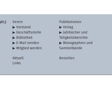
Verein
Publikationen
VFL)
Vorstand
Verlag
Geschäftsstelle
Jahrbücher und
Bibliothek
Tätigkeitsberichte
E-Mail senden
Monographien und
Mitglied werden
Sammelbände
Aktuell
Bestellen
Links