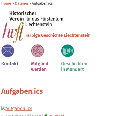
Direkt
Benutzerspezifische
Home
>
Dateien
>
Aufgaben.ics
zum
Werkzeuge
Sektionen
Inhalt
|
Direkt
zur
Farbige Geschichte Liechtenstein
Navigation
Kontakt
Mitglied
Geschichten
werden
in Mundart
Aufgaben.ics