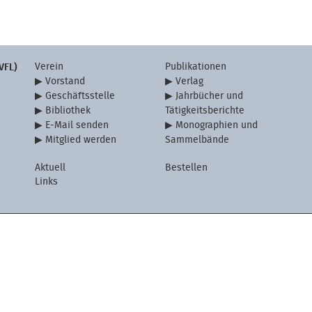
Verein
Publikationen
VFL)
Vorstand
Verlag
Geschäftsstelle
Jahrbücher und
Bibliothek
Tätigkeitsberichte
E-Mail senden
Monographien und
Mitglied werden
Sammelbände
Aktuell
Bestellen
Links