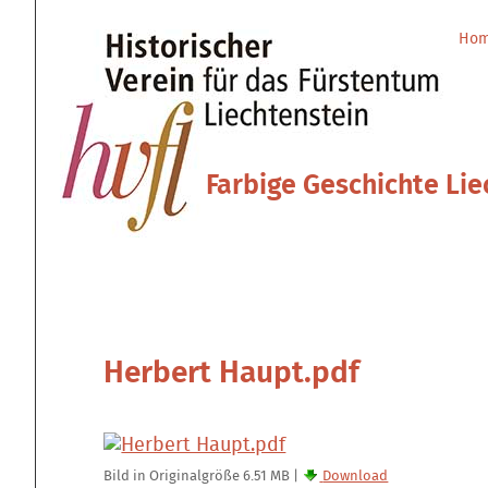
Direkt
Benutzerspezifische
zum
Werkzeuge
Ho
Sektionen
Inhalt
|
Direkt
zur
Navigation
Farbige Geschichte Lie
Herbert Haupt.pdf
Bild in Originalgröße
6.51 MB
|
Download