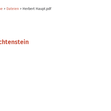
me
>
Dateien
>
Herbert Haupt.pdf
chtenstein