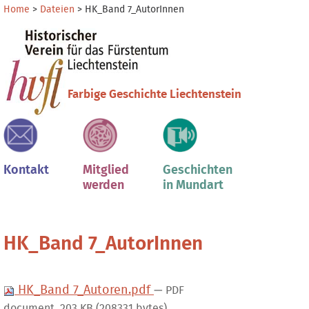
Direkt
Benutzerspezifische
Home
>
Dateien
>
HK_Band 7_AutorInnen
zum
Werkzeuge
Sektionen
Inhalt
|
Direkt
zur
Farbige Geschichte Liechtenstein
Navigation
Kontakt
Mitglied
Geschichten
werden
in Mundart
HK_Band 7_AutorInnen
HK_Band 7_Autoren.pdf
— PDF
document, 203 KB (208331 bytes)