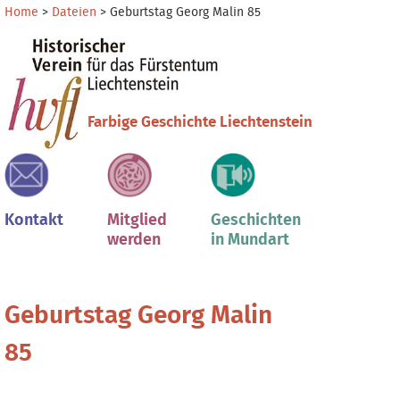
Direkt
Benutzerspezifische
Home
>
Dateien
>
Geburtstag Georg Malin 85
zum
Werkzeuge
Sektionen
Inhalt
|
Direkt
zur
Farbige Geschichte Liechtenstein
Navigation
Kontakt
Mitglied
Geschichten
werden
in Mundart
Geburtstag Georg Malin
85