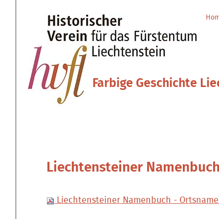
Direkt
Benutzerspezifische
zum
Werkzeuge
Ho
Sektionen
Inhalt
|
Direkt
zur
Navigation
Farbige Geschichte Lie
Liechtensteiner Namenbuch
Liechtensteiner Namenbuch - Ortsname