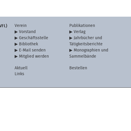
Verein
Publikationen
VFL)
Vorstand
Verlag
Geschäftsstelle
Jahrbücher und
Bibliothek
Tätigkeitsberichte
E-Mail senden
Monographien und
Mitglied werden
Sammelbände
Aktuell
Bestellen
Links