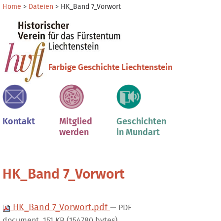
Direkt
Benutzerspezifische
Home
>
Dateien
>
HK_Band 7_Vorwort
zum
Werkzeuge
Sektionen
Inhalt
|
Direkt
zur
Farbige Geschichte Liechtenstein
Navigation
Kontakt
Mitglied
Geschichten
werden
in Mundart
HK_Band 7_Vorwort
HK_Band 7_Vorwort.pdf
— PDF
document, 151 KB (154780 bytes)