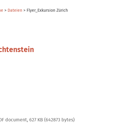
me
>
Dateien
>
Flyer_Exkursion Zürich
chtenstein
DF document, 627 KB (642873 bytes)