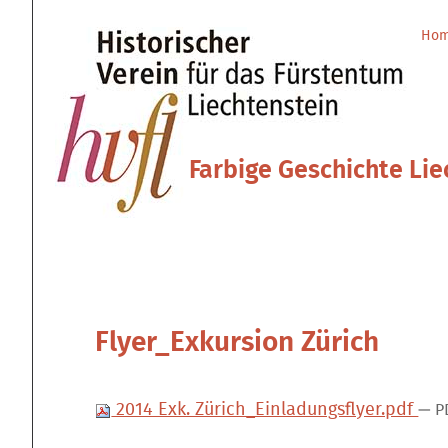
Direkt
Benutzerspezifische
zum
Werkzeuge
Ho
Sektionen
Inhalt
|
Direkt
zur
Navigation
Farbige Geschichte Lie
Flyer_Exkursion Zürich
2014 Exk. Zürich_Einladungsflyer.pdf
— P