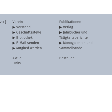
Verein
Publikationen
VFL)
Vorstand
Verlag
Geschäftsstelle
Jahrbücher und
Bibliothek
Tätigkeitsberichte
E-Mail senden
Monographien und
Mitglied werden
Sammelbände
Aktuell
Bestellen
Links