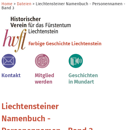
Direkt
Benutzerspezifische
Home
>
Dateien
>
Liechtensteiner Namenbuch - Personennamen -
Band 3
zum
Werkzeuge
Sektionen
Inhalt
|
Direkt
zur
Navigation
Farbige Geschichte Liechtenstein
Kontakt
Mitglied
Geschichten
werden
in Mundart
Liechtensteiner
Namenbuch -