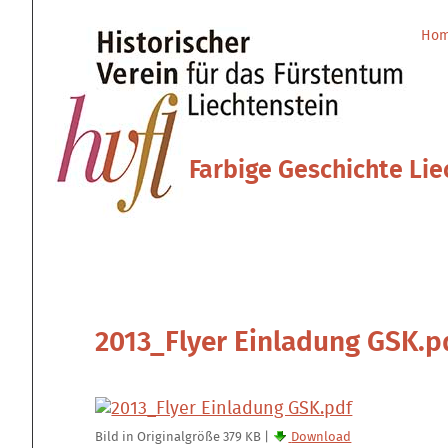
Direkt
Benutzerspezifische
zum
Werkzeuge
Ho
Sektionen
Inhalt
|
Direkt
zur
Navigation
Farbige Geschichte Lie
2013_Flyer Einladung GSK.p
Bild in Originalgröße
379 KB
|
Download