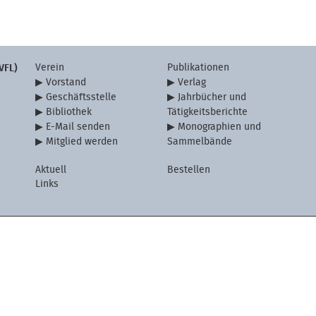
Verein
Publikationen
VFL)
Vorstand
Verlag
Geschäftsstelle
Jahrbücher und
Bibliothek
Tätigkeitsberichte
E-Mail senden
Monographien und
Mitglied werden
Sammelbände
Aktuell
Bestellen
Links