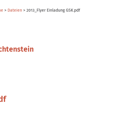
me
>
Dateien
>
2013_Flyer Einladung GSK.pdf
chtenstein
df