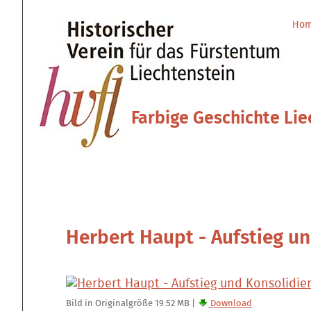
Direkt
Benutzerspezifische
zum
Werkzeuge
Ho
Sektionen
Inhalt
|
Direkt
zur
Navigation
Farbige Geschichte Lie
Herbert Haupt - Aufstieg u
Bild in Originalgröße
19.52 MB
|
Download