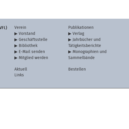
Verein
Publikationen
VFL)
Vorstand
Verlag
Geschäftsstelle
Jahrbücher und
Bibliothek
Tätigkeitsberichte
E-Mail senden
Monographien und
Mitglied werden
Sammelbände
Aktuell
Bestellen
Links