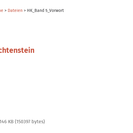
me
>
Dateien
>
HK_Band 5_Vorwort
chtenstein
46 KB (150397 bytes)