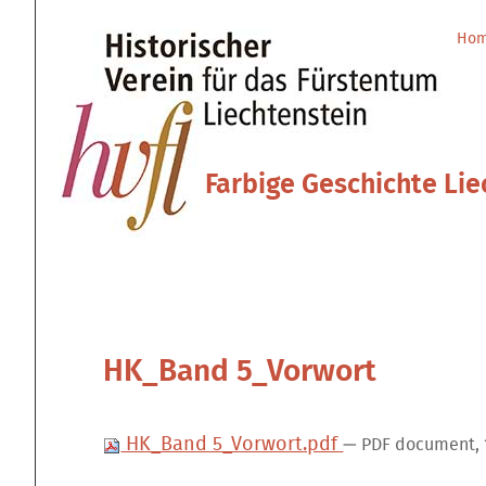
Direkt
Benutzerspezifische
zum
Werkzeuge
Ho
Sektionen
Inhalt
|
Direkt
zur
Navigation
Farbige Geschichte Lie
HK_Band 5_Vorwort
HK_Band 5_Vorwort.pdf
— PDF document, 1