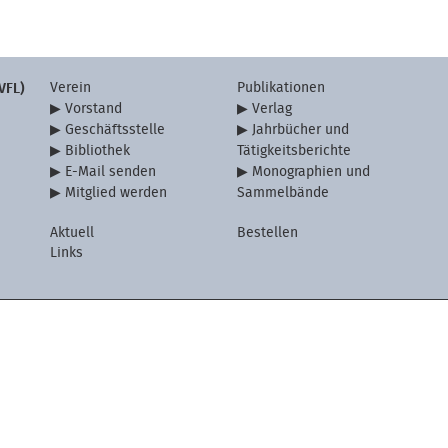
Verein
Publikationen
VFL)
Vorstand
Verlag
Geschäftsstelle
Jahrbücher und
Bibliothek
Tätigkeitsberichte
E-Mail senden
Monographien und
Mitglied werden
Sammelbände
Aktuell
Bestellen
Links