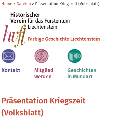
Direkt
Benutzerspezifische
Home
>
Dateien
>
Präsentation Kriegszeit (Volksblatt)
zum
Werkzeuge
Sektionen
Inhalt
|
Direkt
zur
Farbige Geschichte Liechtenstein
Navigation
Kontakt
Mitglied
Geschichten
werden
in Mundart
Präsentation Kriegszeit
(Volksblatt)