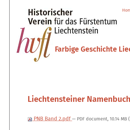
Direkt
Benutzerspezifische
zum
Werkzeuge
Ho
Sektionen
Inhalt
|
Direkt
zur
Navigation
Farbige Geschichte Lie
Liechtensteiner Namenbuch
PNB Band 2.pdf
— PDF document, 10.14 MB 