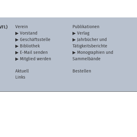
Verein
Publikationen
VFL)
Vorstand
Verlag
Geschäftsstelle
Jahrbücher und
Bibliothek
Tätigkeitsberichte
E-Mail senden
Monographien und
Mitglied werden
Sammelbände
Aktuell
Bestellen
Links