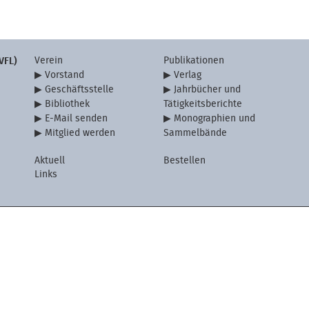
Verein
Publikationen
VFL)
Vorstand
Verlag
Geschäftsstelle
Jahrbücher und
Bibliothek
Tätigkeitsberichte
E-Mail senden
Monographien und
Mitglied werden
Sammelbände
Aktuell
Bestellen
Links