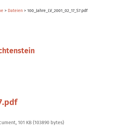
me
>
Dateien
>
100_Jahre_LV_2001_02_17_S7.pdf
chtenstein
7.pdf
ument, 101 KB (103890 bytes)