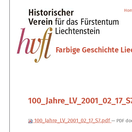
Direkt
Benutzerspezifische
zum
Werkzeuge
Ho
Sektionen
Inhalt
|
Direkt
zur
Navigation
Farbige Geschichte Lie
100_Jahre_LV_2001_02_17_S
100_Jahre_LV_2001_02_17_S7.pdf
— PDF doc