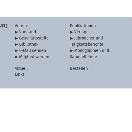
Verein
Publikationen
VFL)
Vorstand
Verlag
Geschäftsstelle
Jahrbücher und
Bibliothek
Tätigkeitsberichte
E-Mail senden
Monographien und
Mitglied werden
Sammelbände
Aktuell
Bestellen
Links