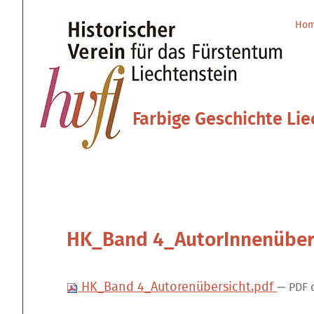
Direkt
Benutzerspezifische
zum
Werkzeuge
Ho
Sektionen
Inhalt
|
Direkt
zur
Navigation
Farbige Geschichte Lie
HK_Band 4_AutorInnenüber
HK_Band 4_Autorenübersicht.pdf
— PDF 