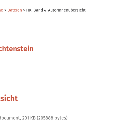
me
>
Dateien
>
HK_Band 4_AutorInnenübersicht
chtenstein
sicht
document, 201 KB (205888 bytes)