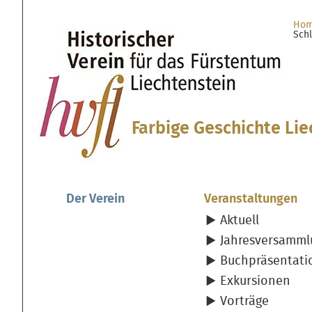
Direkt
Benutzerspezifische
zum
Werkzeuge
Ho
Schl
Inhalt
Sektionen
|
Direkt
zur
Navigation
Farbige Geschichte Lie
Der Verein
Veranstaltungen
Aktuell
Jahresversamml
Buchpräsentati
Exkursionen
Vorträge