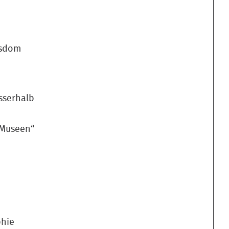
nsdom
sserhalb
Museen“
phie