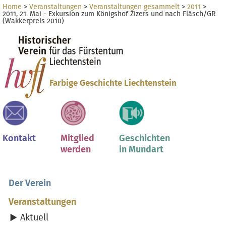
Direkt
Benutzerspezifische
Home
>
Veranstaltungen
>
Veranstaltungen gesammelt
>
2011
>
2011, 21. Mai - Exkursion zum Königshof Zizers und nach Fläsch/GR
zum
Werkzeuge
(Wakkerpreis 2010)
Inhalt
Sektionen
|
Direkt
zur
Navigation
Farbige Geschichte Liechtenstein
Kontakt
Mitglied
Geschichten
werden
in Mundart
Der Verein
Veranstaltungen
Aktuell