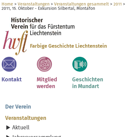
Direkt
Benutzerspezifische
Home
>
Veranstaltungen
>
Veranstaltungen gesammelt
>
2011
>
2011, 15. Oktober - Exkursion Silbertal, Montafon
zum
Werkzeuge
Sektionen
Inhalt
|
Direkt
zur
Navigation
Farbige Geschichte Liechtenstein
Kontakt
Mitglied
Geschichten
werden
in Mundart
Der Verein
Veranstaltungen
Aktuell