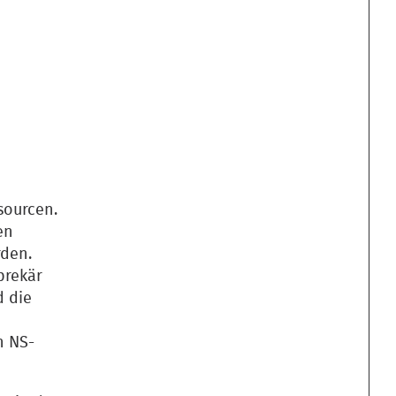
sourcen.
en
rden.
prekär
d die
h NS-