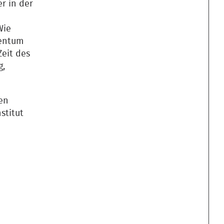
er in der
Wie
tentum
Zeit des
g,
den
stitut