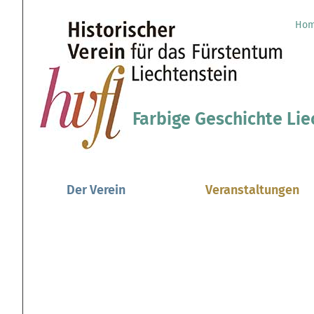
Direkt
Benutzerspezifische
zum
Werkzeuge
Ho
Sektionen
Inhalt
|
Direkt
zur
Navigation
Farbige Geschichte Lie
Der Verein
Veranstaltungen