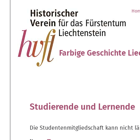
Direkt
Benutzerspezifische
zum
Werkzeuge
Ho
Sektionen
Inhalt
|
Direkt
zur
Navigation
Farbige Geschichte Lie
Studierende und Lernende
Die Studentenmitgliedschaft kann nicht lä