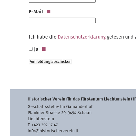
E-Mail
Ich habe die
Datenschutzerklärung
gelesen und 
Ja
Historischer Verein für das Fürstentum Liechtenstein (H
Geschäftsstelle: Im Gamanderhof
Plankner Strasse 39, 9494 Schaan
Liechtenstein
T. +423 392 17 47
info@historischerverein.li