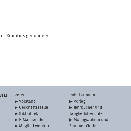
zur Kenntnis genommen.
Verein
Publikationen
VFL)
Vorstand
Verlag
Geschäftsstelle
Jahrbücher und
Bibliothek
Tätigkeitsberichte
E-Mail senden
Monographien und
Mitglied werden
Sammelbände