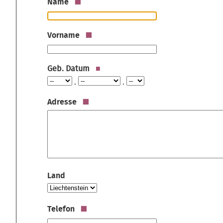
Name
Vorname
Geb. Datum
Jahr
Monat
Tag
.
.
Adresse
Land
Telefon