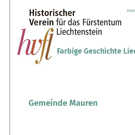
Direkt
Benutzerspezifische
zum
Werkzeuge
Ho
Sektionen
Inhalt
|
Direkt
zur
Navigation
Farbige Geschichte Lie
Gemeinde Mauren