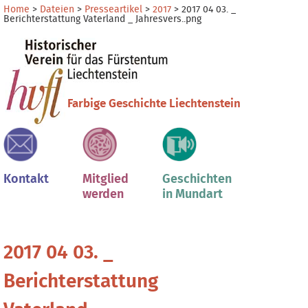
Direkt
Benutzerspezifische
Home
>
Dateien
>
Presseartikel
>
2017
>
2017 04 03. _
Berichterstattung Vaterland _ Jahresvers..png
zum
Werkzeuge
Sektionen
Inhalt
|
Direkt
zur
Navigation
Farbige Geschichte Liechtenstein
Kontakt
Mitglied
Geschichten
werden
in Mundart
2017 04 03. _
Berichterstattung