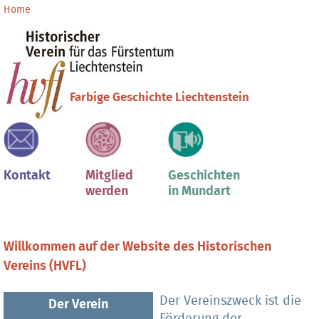
Direkt
Benutzerspezifische
Home
zum
Werkzeuge
Sektionen
Inhalt
|
Direkt
zur
Farbige Geschichte Liechtenstein
Navigation
Kontakt
Mitglied
Geschichten
werden
in Mundart
Willkommen auf der Website des Historischen
Vereins (HVFL)
Der Vereinszweck ist die
Der Verein
Förderung der